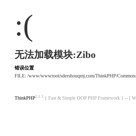
:(
无法加载模块:Zibo
错误位置
FILE: /www/wwwroot/sdershouqmj.com/ThinkPHP/Common/
3.1.3
ThinkPHP
{ Fast & Simple OOP PHP Framework } -- 