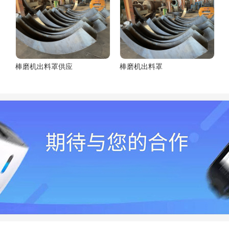
棒磨机出料罩供应
棒磨机出料罩