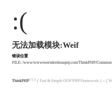
:(
无法加载模块:Weif
错误位置
FILE: /www/wwwroot/sdershouqmj.com/ThinkPHP/Common/
3.1.3
ThinkPHP
{ Fast & Simple OOP PHP Framework } -- 