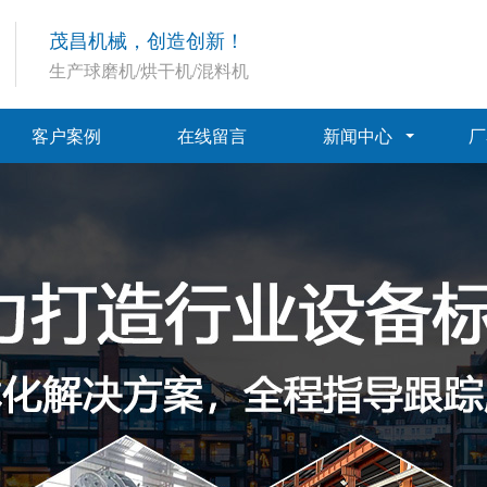
茂昌机械，创造创新！
生产球磨机/烘干机/混料机
客户案例
在线留言
新闻中心
厂