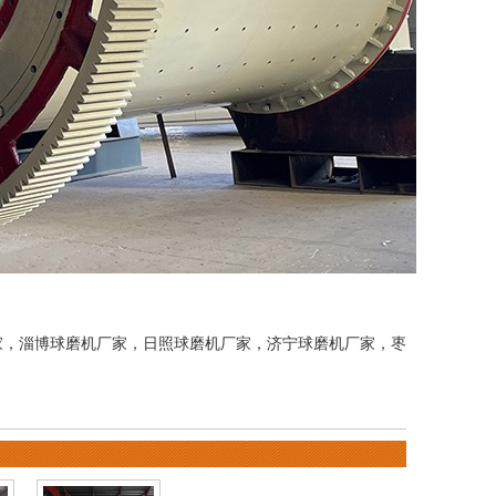
家
，
淄博球磨机厂家
，
日照球磨机厂家
，
济宁球磨机厂家
，
枣