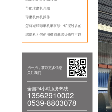
节能球磨机介绍
球磨机停机操作
怎样减轻球磨机磨矿浆中矿泥过多的
影响
球磨机为何使用椭圆形球状物料可以
提升效果
扫一扫，获取更多信息
关注我们
全国24小时服务热线
13562910002
0539-8803078