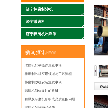
济宁棒磨制沙机
济宁减速机
济宁棒磨机出料罩
新闻资讯
NEWS
球磨机配平操作注意事项‌
棒磨制砂机应用领域与工艺流程
棒磨制砂机安装注意事项
作品
球磨机筒体设计的改进
粉煤灰球磨机影响成品质量的问题
球磨机的维护和检修