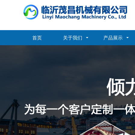
首页
关于我们
产品展示