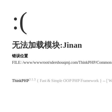
:(
无法加载模块:Jinan
错误位置
FILE: /www/wwwroot/sdershouqmj.com/ThinkPHP/Common/
3.1.3
ThinkPHP
{ Fast & Simple OOP PHP Framework } -- 