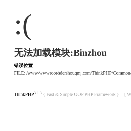
:(
无法加载模块:Binzhou
错误位置
FILE: /www/wwwroot/sdershouqmj.com/ThinkPHP/Common/
3.1.3
ThinkPHP
{ Fast & Simple OOP PHP Framework } -- 